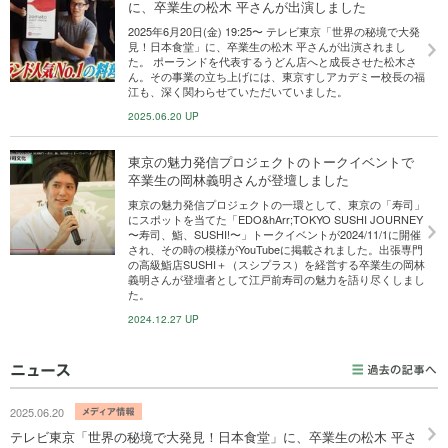
に、卒業生の松木 平さんが出演しました
2025年6月20日(金) 19:25〜 テレビ東京「世界の秘境で大発
見！日本食堂」に、卒業生の松木 平さんが出演されまし
た。 ポーランドを代表するうどん店へと成長させた松木さ
ん。その事業の立ち上げには、東京すしアカデミー校長の福
江も、深く関わらせていただいていました。
2025.06.20 UP
東京の魅力発信プロジェクトのトークイベントで
卒業生の岡林義明さんが登壇しました
東京の魅力発信プロジェクトの一環として、東京の「寿司」
にスポットを当てた「EDO&hArr;TOKYO SUSHI JOURNEY
〜寿司、鮨、SUSHI!〜」トークイベントが2024/11/1に開催
され、その時の模様がYouTubeに掲載されました。出張専門
の高級鮨店SUSHI＋（スシプラス）を経営する卒業生の岡林
義明さんが登壇者として江戸前寿司の魅力を語り尽くしまし
た。
2024.12.27 UP
2025.06.20
テレビ東京「世界の秘境で大発見！日本食堂」に、卒業生の松木 平さ